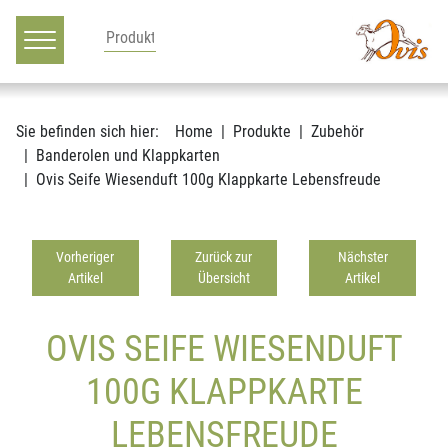
Hauptnavigation
Zum Inhalt
Sie befinden sich hier:
Home
Produkte
Zubehör
Banderolen und Klappkarten
Ovis Seife Wiesenduft 100g Klappkarte Lebensfreude
Vorheriger
Zurück zur
Nächster
Artikel
Übersicht
Artikel
OVIS SEIFE WIESENDUFT
100G KLAPPKARTE
LEBENSFREUDE