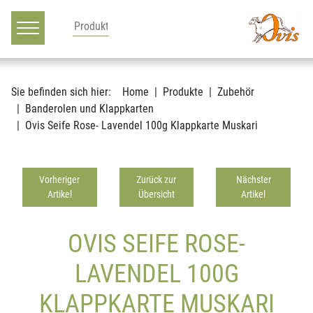
Hauptnavigation
Zum Inhalt
Sie befinden sich hier:
Home
Produkte
Zubehör
Banderolen und Klappkarten
Ovis Seife Rose- Lavendel 100g Klappkarte Muskari
Vorheriger
Zurück zur
Nächster
Artikel
Übersicht
Artikel
OVIS SEIFE ROSE-
LAVENDEL 100G
KLAPPKARTE MUSKARI