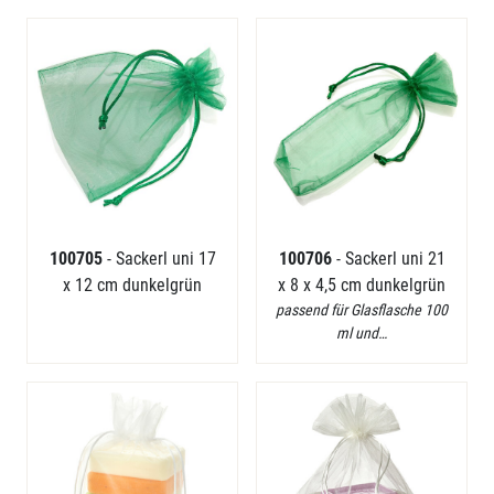
100705
- Sackerl uni 17
100706
- Sackerl uni 21
x 12 cm dunkelgrün
x 8 x 4,5 cm dunkelgrün
passend für Glasflasche 100
ml und…