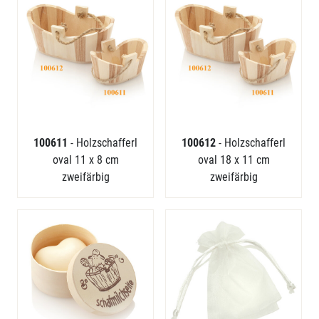
100611
- Holzschafferl
100612
- Holzschafferl
oval 11 x 8 cm
oval 18 x 11 cm
zweifärbig
zweifärbig