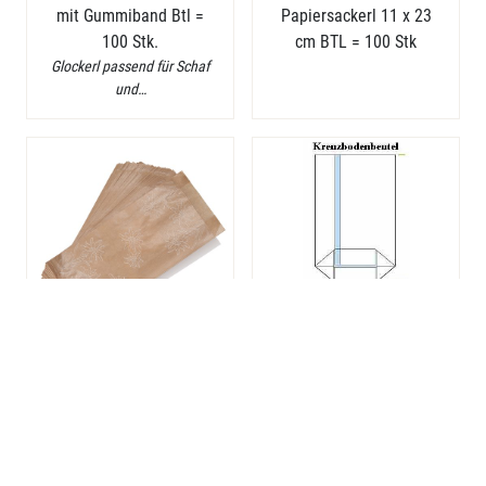
mit Gummiband Btl =
Papiersackerl 11 x 23
100 Stk.
cm BTL = 100 Stk
Glockerl passend für Schaf
und…
101004
- Papiersackerl
101010
- OPP
Edelweiß 10,5x22 cm
Kreuzbodenbeutel
BTL= 100 Stk.
115x48x190 mm Btl =
100 Stk.