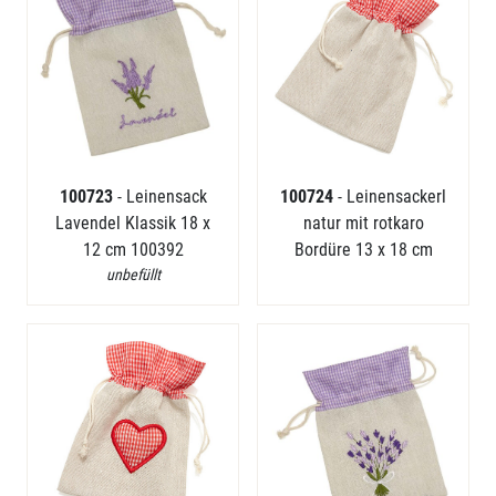
100723
- Leinensack
100724
- Leinensackerl
Lavendel Klassik 18 x
natur mit rotkaro
12 cm 100392
Bordüre 13 x 18 cm
unbefüllt