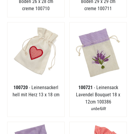
Boden 26 x 28 cm
Boden 29 x 29 cm
creme 100710
creme 100711
100720
- Leinensackerl
100721
- Leinensack
hell mit Herz 13 x 18 cm
Lavendel Bouquet 18 x
12cm 100386
unbefüllt