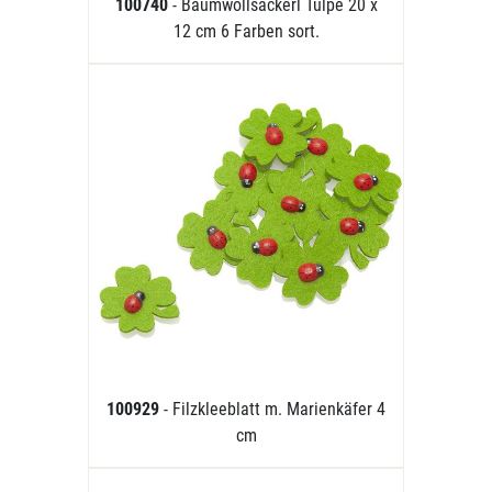
100740
- Baumwollsackerl Tulpe 20 x
12 cm 6 Farben sort.
100929
- Filzkleeblatt m. Marienkäfer 4
cm