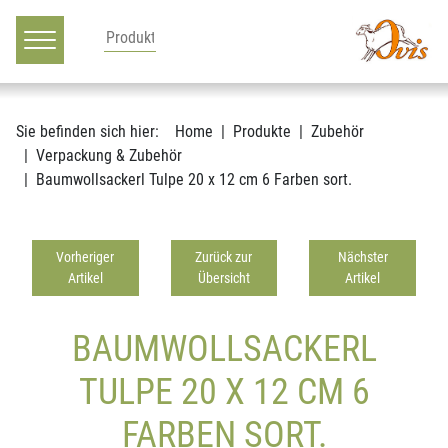
Hauptnavigation
Zum Inhalt
Sie befinden sich hier:
Home
Produkte
Zubehör
Verpackung & Zubehör
Baumwollsackerl Tulpe 20 x 12 cm 6 Farben sort.
Vorheriger
Zurück zur
Nächster
Artikel
Übersicht
Artikel
BAUMWOLLSACKERL
TULPE 20 X 12 CM 6
FARBEN SORT.