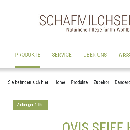
Hauptnavigation
Zum Inhalt
(AKTIV)
PRODUKTE
SERVICE
ÜBER UNS
WIS
Sie befinden sich hier:
Home
Produkte
Zubehör
Bandero
Vorheriger Artikel
OVIS SEIF