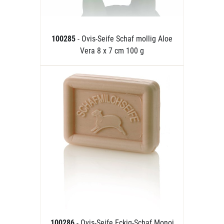
100285
- Ovis-Seife Schaf mollig Aloe
Vera 8 x 7 cm 100 g
100286
- Ovis-Seife Eckig-Schaf Monoi