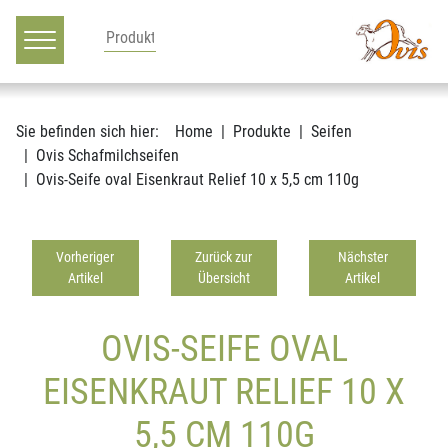
Hauptnavigation
Zum Inhalt
Sie befinden sich hier:
Home
Produkte
Seifen
Ovis Schafmilchseifen
Ovis-Seife oval Eisenkraut Relief 10 x 5,5 cm 110g
Vorheriger
Zurück zur
Nächster
Artikel
Übersicht
Artikel
OVIS-SEIFE OVAL
EISENKRAUT RELIEF 10 X
5,5 CM 110G