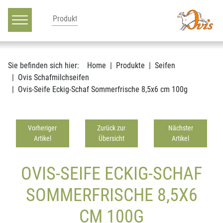
Hauptnavigation
Zum Inhalt
Sie befinden sich hier:
Home
Produkte
Seifen
Ovis Schafmilchseifen
Ovis-Seife Eckig-Schaf Sommerfrische 8,5x6 cm 100g
Vorheriger
Zurück zur
Nächster
Artikel
Übersicht
Artikel
OVIS-SEIFE ECKIG-SCHAF
SOMMERFRISCHE 8,5X6
CM 100G