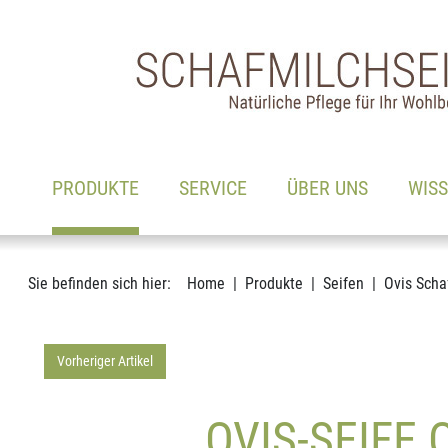
Hauptnavigation
Zum Inhalt
(AKTIV)
PRODUKTE
SERVICE
ÜBER UNS
WIS
Sie befinden sich hier:
Home
Produkte
Seifen
Ovis Scha
Vorheriger Artikel
OVIS-SEIFE 