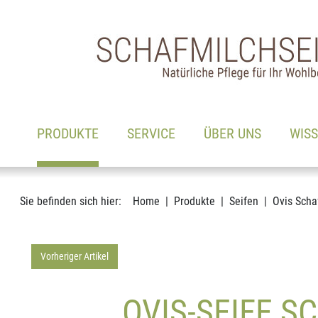
Hauptnavigation
Zum Inhalt
(AKTIV)
PRODUKTE
SERVICE
ÜBER UNS
WIS
Sie befinden sich hier:
Home
Produkte
Seifen
Ovis Scha
Vorheriger Artikel
OVIS-SEIFE S