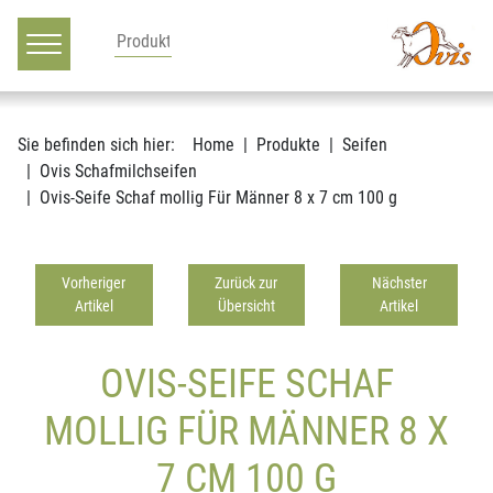
Hauptnavigation
Zum Inhalt
Sie befinden sich hier:
Home
Produkte
Seifen
Ovis Schafmilchseifen
Ovis-Seife Schaf mollig Für Männer 8 x 7 cm 100 g
Vorheriger
Zurück zur
Nächster
Artikel
Übersicht
Artikel
OVIS-SEIFE SCHAF
MOLLIG FÜR MÄNNER 8 X
7 CM 100 G