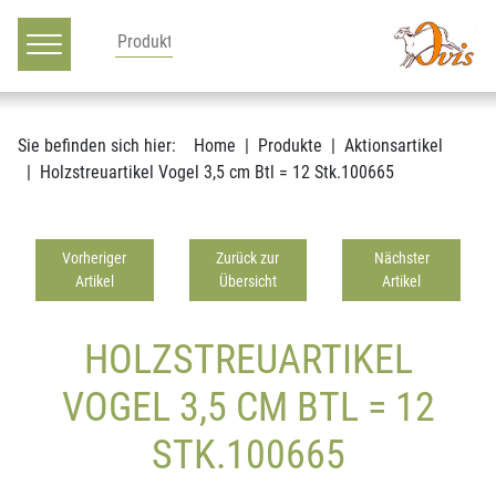
Hauptnavigation
Zum Inhalt
Sie befinden sich hier:
Home
Produkte
Aktionsartikel
Holzstreuartikel Vogel 3,5 cm Btl = 12 Stk.100665
Vorheriger
Zurück zur
Nächster
Artikel
Übersicht
Artikel
HOLZSTREUARTIKEL
VOGEL 3,5 CM BTL = 12
STK.100665