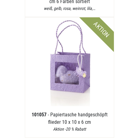
cm 6 Farben sortiert
weiß, gelb, rosa, weinrot, lila,…
AKTION
101057
- Papiertasche handgeschöpft
flieder 10 x 10 x 6 cm
Aktion -20 % Rabatt