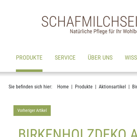
Hauptnavigation
Zum Inhalt
(AKTIV)
PRODUKTE
SERVICE
ÜBER UNS
WIS
Sie befinden sich hier:
Home
Produkte
Aktionsartikel
Bi
Vorheriger Artikel
BIRKENHOLZDEKO A