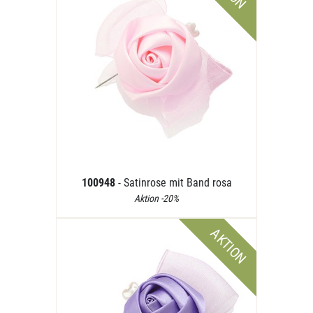
100948
- Satinrose mit Band rosa
Aktion -20%
AKTION