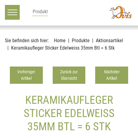
Hauptnavigation
Zum Inhalt
Sie befinden sich hier:
Home
Produkte
Aktionsartikel
Keramikaufleger Sticker Edelweiss 35mm Btl = 6 Stk
Vorheriger
Zurück zur
Nächster
Artikel
Übersicht
Artikel
KERAMIKAUFLEGER
STICKER EDELWEISS
35MM BTL = 6 STK