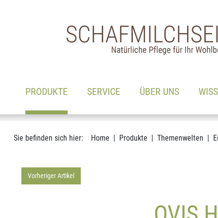
Hauptnavigation
Zum Inhalt
(AKTIV)
PRODUKTE
SERVICE
ÜBER UNS
WIS
Sie befinden sich hier:
Home
Produkte
Themenwelten
E
Vorheriger Artikel
OVIS 