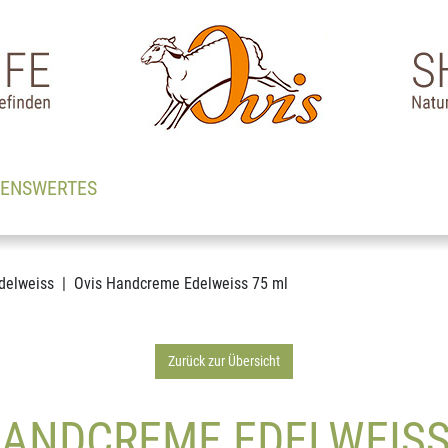
SENSWERTES
delweiss
Ovis Handcreme Edelweiss 75 ml
Zurück zur Übersicht
HANDCREME EDELWEISS