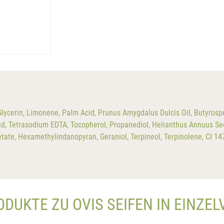
ycerin, Limonene, Palm Acid, Prunus Amygdalus Dulcis Oil, Butyrosp
id, Tetrasodium EDTA, Tocopherol, Propanediol, Helianthus Annuus See
Acetate, Hexamethylindanopyran, Geraniol, Terpineol, Terpinolene, CI 1
ODUKTE ZU OVIS SEIFEN IN EINZE