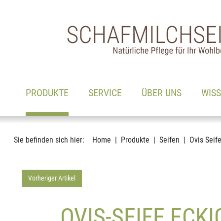
Hauptnavigation
Zum Inhalt
(AKTIV)
PRODUKTE
SERVICE
ÜBER UNS
WIS
Sie befinden sich hier:
Home
Produkte
Seifen
Ovis Seif
Vorheriger Artikel
OVIS-SEIFE ECK