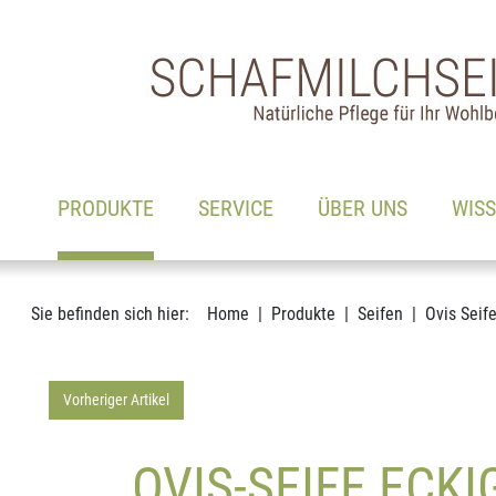
Hauptnavigation
Zum Inhalt
(AKTIV)
PRODUKTE
SERVICE
ÜBER UNS
WIS
Sie befinden sich hier:
Home
Produkte
Seifen
Ovis Seif
Vorheriger Artikel
OVIS-SEIFE ECKI