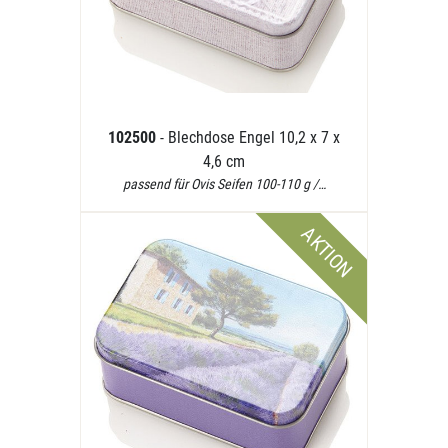
102500
- Blechdose Engel 10,2 x 7 x
4,6 cm
passend für Ovis Seifen 100-110 g /…
AKTION