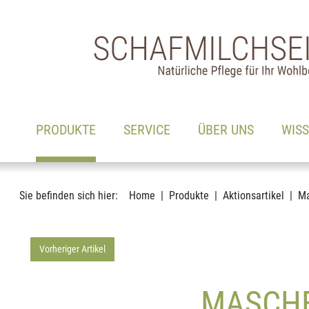
Hauptnavigation
Zum Inhalt
(AKTIV)
PRODUKTE
SERVICE
ÜBER UNS
WIS
Sie befinden sich hier:
Home
Produkte
Aktionsartikel
Ma
Vorheriger Artikel
MASCHE 