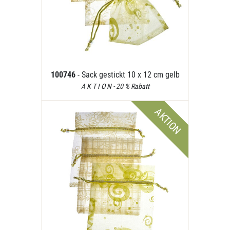
100746
- Sack gestickt 10 x 12 cm gelb
A K T I O N - 20 % Rabatt
AKTION