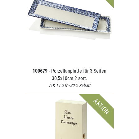
100679
- Porzellanplatte für 3 Seifen
30,5x10cm 2 sort.
A K T I O N - 20 % Rabatt
AKTION