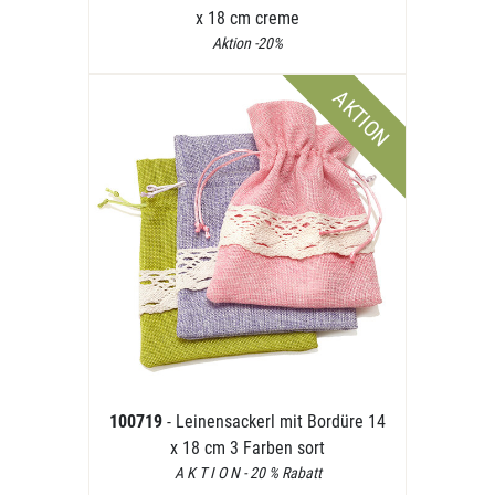
x 18 cm creme
Aktion -20%
AKTION
100719
- Leinensackerl mit Bordüre 14
x 18 cm 3 Farben sort
A K T I O N - 20 % Rabatt