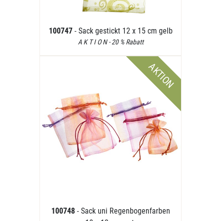
100747
- Sack gestickt 12 x 15 cm gelb
A K T I O N - 20 % Rabatt
AKTION
100748
- Sack uni Regenbogenfarben