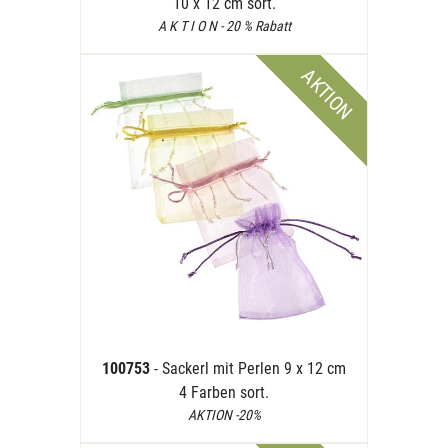
10 x 12 cm sort.
A K T I O N - 20 % Rabatt
AKTION
100753
- Sackerl mit Perlen 9 x 12 cm
4 Farben sort.
AKTION -20%