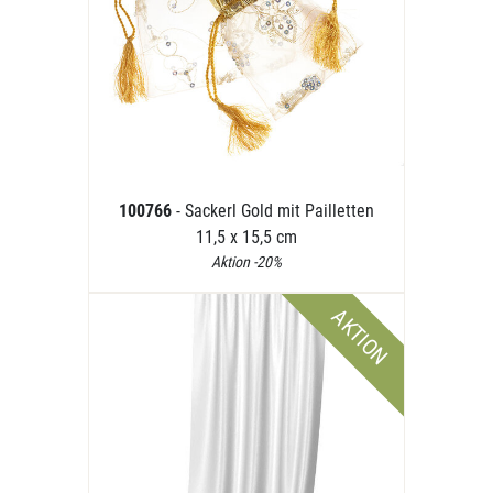
100766
- Sackerl Gold mit Pailletten
11,5 x 15,5 cm
Aktion -20%
AKTION