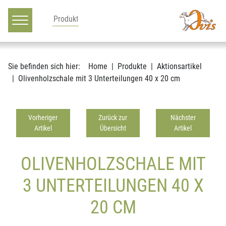
Hauptnavigation
Zum Inhalt
Sie befinden sich hier:
Home
Produkte
Aktionsartikel
Olivenholzschale mit 3 Unterteilungen 40 x 20 cm
Vorheriger
Zurück zur
Nächster
Artikel
Übersicht
Artikel
OLIVENHOLZSCHALE MIT
3 UNTERTEILUNGEN 40 X
20 CM