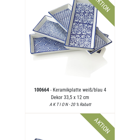
AKTION
100664
- Keramikplatte weiß/blau 4
Dekor 33,5 x 12 cm
A K T I O N - 20 % Rabatt
AKTION