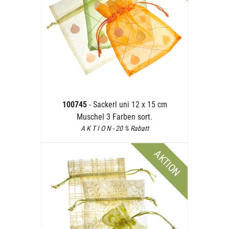
100745
- Sackerl uni 12 x 15 cm
Muschel 3 Farben sort.
A K T I O N - 20 % Rabatt
AKTION