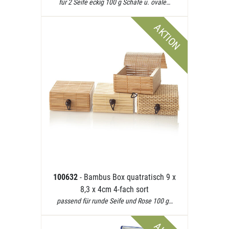
für 2 Seife eckig 100 g Schafe u. ovale…
AKTION
100632
- Bambus Box quatratisch 9 x
8,3 x 4cm 4-fach sort
passend für runde Seife und Rose 100 g…