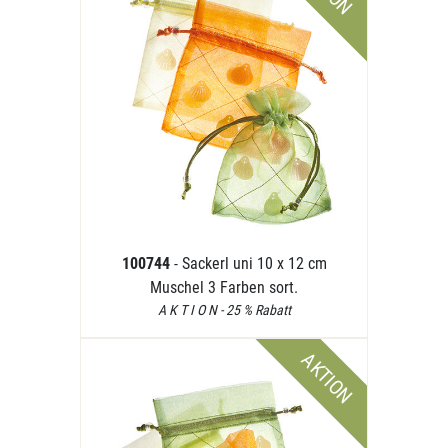
100744
- Sackerl uni 10 x 12 cm
Muschel 3 Farben sort.
A K T I O N - 25 % Rabatt
AKTION