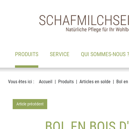
Main navigation
Voir le contenu
(ACTIF)
PRODUITS
SERVICE
QUI SOMMES-NOUS 
Vous êtes ici :
Accueil
Produits
Articles en solde
Bol en 
Article précédent
BOL EN BOIS D