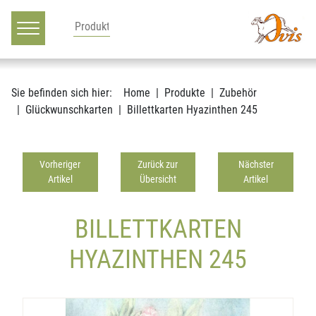
Hauptnavigation
Zum Inhalt
Sie befinden sich hier:
Home
Produkte
Zubehör
Glückwunschkarten
Billettkarten Hyazinthen 245
Vorheriger
Zurück zur
Nächster
Artikel
Übersicht
Artikel
BILLETTKARTEN
HYAZINTHEN 245