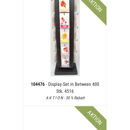
AKTION
104476
- Display-Set in Between 400
Stk. 4516
A K T I O N - 30 % Rabatt
AKTION