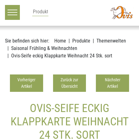
Hauptnavigation
Zum Inhalt
Sie befinden sich hier:
Home
Produkte
Themenwelten
Saisonal Frühling & Weihnachten
Ovis-Seife eckig Klappkarte Weihnacht 24 Stk. sort
Vorheriger
Zurück zur
Nächster
Artikel
Übersicht
Artikel
OVIS-SEIFE ECKIG
KLAPPKARTE WEIHNACHT
24 STK. SORT