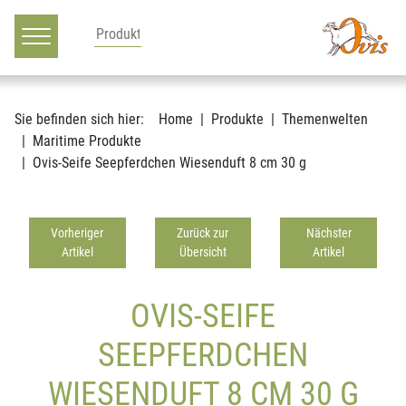
Hauptnavigation
Zum Inhalt
Sie befinden sich hier:
Home
Produkte
Themenwelten
Maritime Produkte
Ovis-Seife Seepferdchen Wiesenduft 8 cm 30 g
Vorheriger
Zurück zur
Nächster
Artikel
Übersicht
Artikel
OVIS-SEIFE
SEEPFERDCHEN
WIESENDUFT 8 CM 30 G