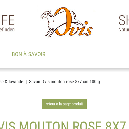
?
BON À SAVOIR
se & lavande
Savon Ovis mouton rose 8x7 cm 100 g
retour à la page produit
VIS MOUTON ROSE 8X7 