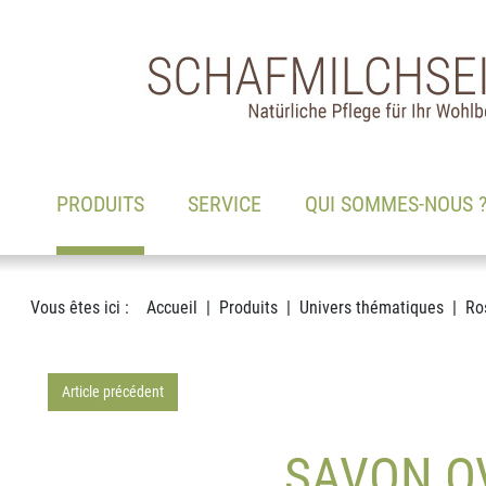
Main navigation
Voir le contenu
(ACTIF)
PRODUITS
SERVICE
QUI SOMMES-NOUS 
Vous êtes ici :
Accueil
Produits
Univers thématiques
Ro
Article précédent
SAVON O