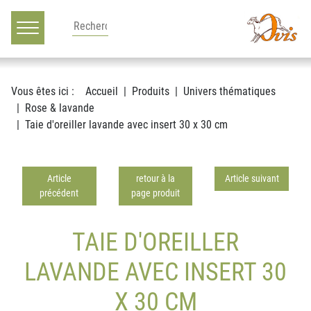
Main navigation
Voir le contenu
Vous êtes ici :
Accueil
Produits
Univers thématiques
Rose & lavande
Taie d'oreiller lavande avec insert 30 x 30 cm
Article
retour à la
Article suivant
précédent
page produit
TAIE D'OREILLER
LAVANDE AVEC INSERT 30
X 30 CM