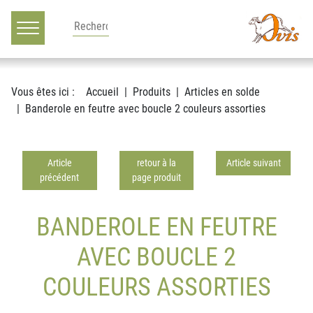
Main navigation
Voir le contenu
Vous êtes ici :
Accueil
Produits
Articles en solde
Banderole en feutre avec boucle 2 couleurs assorties
Article
retour à la
Article suivant
précédent
page produit
BANDEROLE EN FEUTRE
AVEC BOUCLE 2
COULEURS ASSORTIES