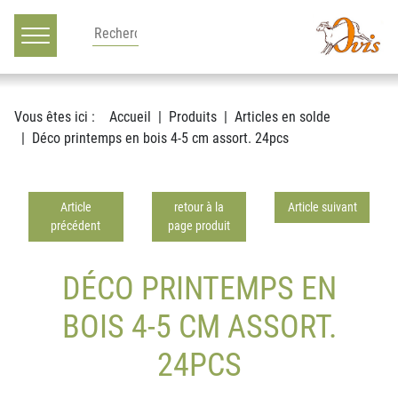
Main navigation
Voir le contenu
Vous êtes ici :
Accueil
Produits
Articles en solde
Déco printemps en bois 4-5 cm assort. 24pcs
Article
retour à la
Article suivant
précédent
page produit
DÉCO PRINTEMPS EN
BOIS 4-5 CM ASSORT.
24PCS