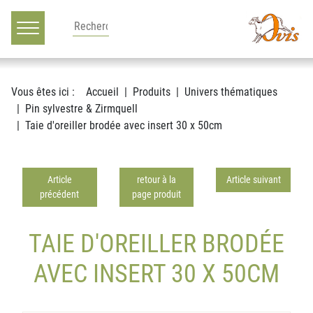
Main navigation
Voir le contenu
Vous êtes ici :
Accueil
Produits
Univers thématiques
Pin sylvestre & Zirmquell
Taie d'oreiller brodée avec insert 30 x 50cm
Article
retour à la
Article suivant
précédent
page produit
TAIE D'OREILLER BRODÉE
AVEC INSERT 30 X 50CM