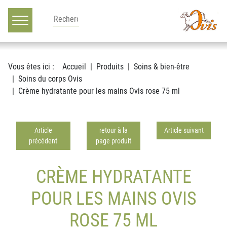
Main navigation
Voir le contenu
Vous êtes ici :
Accueil
Produits
Soins & bien-être
Soins du corps Ovis
Crème hydratante pour les mains Ovis rose 75 ml
Article
retour à la
Article suivant
précédent
page produit
CRÈME HYDRATANTE
POUR LES MAINS OVIS
ROSE 75 ML