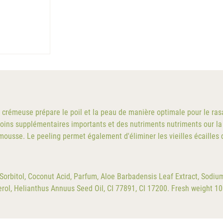
se crémeuse prépare le poil et la peau de manière optimale pour le ra
s soins supplémentaires importants et des nutriments nutriments our la
ousse. Le peeling permet également d'éliminer les vieilles écailles d
orbitol, Coconut Acid, Parfum, Aloe Barbadensis Leaf Extract, Sodiu
rol, Helianthus Annuus Seed Oil, CI 77891, CI 17200. Fresh weight 1