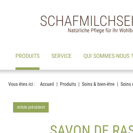
Main navigation
Voir le contenu
(ACTIF)
PRODUITS
SERVICE
QUI SOMMES-NOUS 
Vous êtes ici :
Accueil
Produits
Soins & bien-être
Soins 
Article précédent
SAVON DE RAS