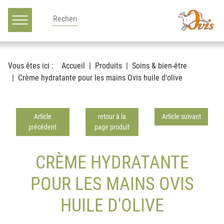
Main navigation
Voir le contenu
Vous êtes ici :
Accueil
Produits
Soins & bien-être
Crème hydratante pour les mains Ovis huile d'olive
Article
retour à la
Article suivant
précédent
page produit
CRÈME HYDRATANTE
POUR LES MAINS OVIS
HUILE D'OLIVE