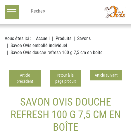
Main navigation
Voir le contenu
Vous êtes ici :
Accueil
Produits
Savons
Savon Ovis emballé individuel
Savon Ovis douche refresh 100 g 7,5 cm en boîte
Article
retour à la
Article suivant
précédent
page produit
SAVON OVIS DOUCHE
REFRESH 100 G 7,5 CM EN
BOÎTE