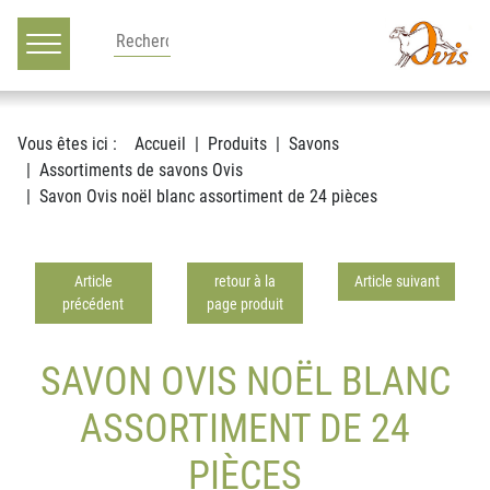
Main navigation
Voir le contenu
Vous êtes ici :
Accueil
Produits
Savons
Assortiments de savons Ovis
Savon Ovis noël blanc assortiment de 24 pièces
Article
retour à la
Article suivant
précédent
page produit
SAVON OVIS NOËL BLANC
ASSORTIMENT DE 24
PIÈCES