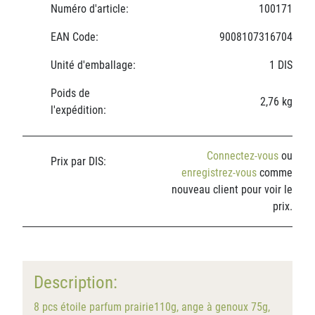
Numéro d'article:
100171
EAN Code:
9008107316704
Unité d'emballage:
1 DIS
Poids de
2,76 kg
l'expédition:
Connectez-vous
ou
Prix par DIS:
enregistrez-vous
comme
nouveau client pour voir le
prix.
Description:
8 pcs étoile parfum prairie110g, ange à genoux 75g,