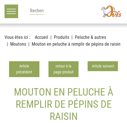
Main navigation
Voir le contenu
Vous êtes ici :
Accueil
Produits
Peluche & autres
Moutons
Mouton en peluche à remplir de pépins de raisin
Article
retour à la
Article suivant
précédent
page produit
MOUTON EN PELUCHE À
REMPLIR DE PÉPINS DE
RAISIN