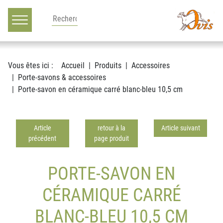
Main navigation
Voir le contenu
Vous êtes ici :
Accueil
Produits
Accessoires
Porte-savons & accessoires
Porte-savon en céramique carré blanc-bleu 10,5 cm
Article
retour à la
Article suivant
précédent
page produit
PORTE-SAVON EN
CÉRAMIQUE CARRÉ
BLANC-BLEU 10,5 CM