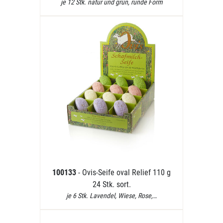
je 12 Stk. natur und grün, runde Form
100133
- Ovis-Seife oval Relief 110 g
24 Stk. sort.
je 6 Stk. Lavendel, Wiese, Rose,…