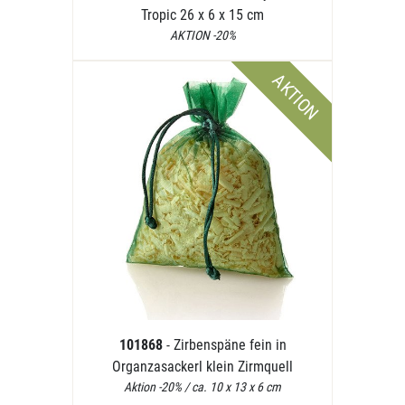
Tropic 26 x 6 x 15 cm
AKTION -20%
AKTION
101868
- Zirbenspäne fein in
Organzasackerl klein Zirmquell
Aktion -20% / ca. 10 x 13 x 6 cm