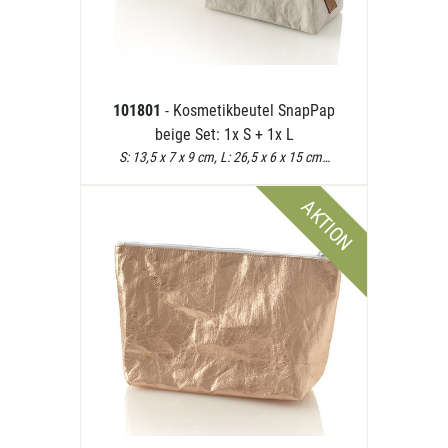
101801
- Kosmetikbeutel SnapPap
beige Set: 1x S + 1x L
S: 13,5 x 7 x 9 cm, L: 26,5 x 6 x 15 cm…
AKTION