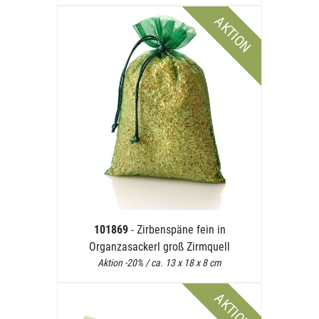
AKTION
101869
- Zirbenspäne fein in
Organzasackerl groß Zirmquell
Aktion -20% / ca. 13 x 18 x 8 cm
AKTION