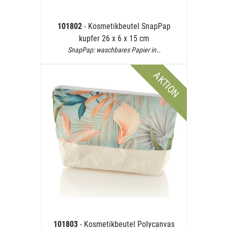
101802
- Kosmetikbeutel SnapPap
kupfer 26 x 6 x 15 cm
SnapPap: waschbares Papier in…
AKTION
101803
- Kosmetikbeutel Polycanvas