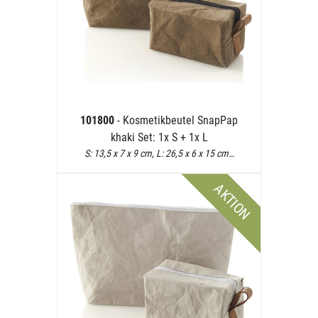
101800
- Kosmetikbeutel SnapPap
khaki Set: 1x S + 1x L
S: 13,5 x 7 x 9 cm, L: 26,5 x 6 x 15 cm…
AKTION