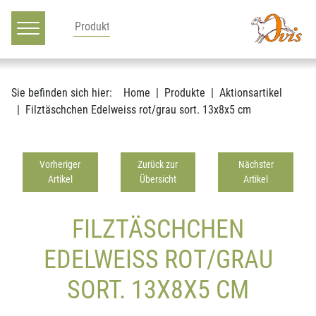
Hauptnavigation
Zum Inhalt
Sie befinden sich hier:
Home
Produkte
Aktionsartikel
Filztäschchen Edelweiss rot/grau sort. 13x8x5 cm
Vorheriger
Zurück zur
Nächster
Artikel
Übersicht
Artikel
FILZTÄSCHCHEN
EDELWEISS ROT/GRAU
SORT. 13X8X5 CM